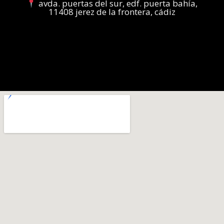
avda. puertas del sur, edf. puerta bahía,
11408 jerez de la frontera, cádiz