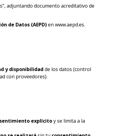
s”, adjuntando documento acreditativo de
ión de Datos (AEPD)
en
www.aepd.es
.
d y disponibilidad
de los datos (control
idad con proveedores).
sentimiento explícito
y se limita a la
s
no se realizará
sin tu
consentimiento