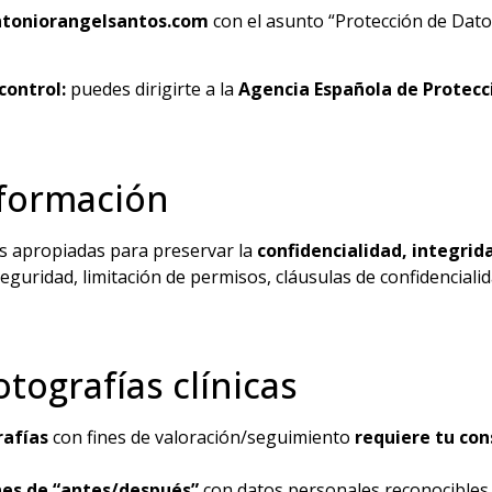
toniorangelsantos.com
con el asunto “Protección de Dato
control:
puedes dirigirte a la
Agencia Española de Protecc
nformación
as apropiadas para preservar la
confidencialidad, integrida
seguridad, limitación de permisos, cláusulas de confidencial
otografías clínicas
rafías
con fines de valoración/seguimiento
requiere tu con
nes de “antes/después”
con datos personales reconocible